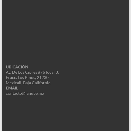
UBICACIÓN
Av. De Los Ciprés #76 local 3,
Fracc. Los Pinos, 21230,
Mexicali, Baja California.
EMAIL
contacto@lanube.mx