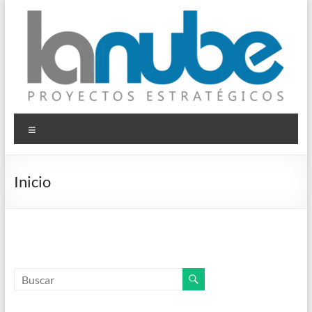
Saltar
al
contenido
© La Nube
Proyectos Estratégicos
Menú
Inicio